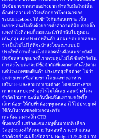
ปัจจัยมาจากหลายอย่างมาก สำหรับมือใหม่นั้น
ต้องทำความเข้าใจหลัดกการโฆษณาของ
ระบบFacebook ให้เข้าใจกันก่อนเพราะ เห็น
หลายๆคนเริ่มต้นด้วยการตั้งคำถามที่ผิด ค่าคลิ๊ก
แพงทำไงดี? ผมก็เลยแนะนำให้กลับไปดูคอน
เท้น,กลุ่มและประเภทสินค้า แต่ผมขอบอกเลยนะ
ว่า เป็นไปไม่ได้ที่จะนำส่งโฆษณาแบบมี
ประสิทธิภาพตั้งแต่ไปตลอดทั้งเดือนเพราะยังมี
ปัจจัยหลายๆอย่างที่เราควบคุมไม่ได้ ข้อจำกัดใน
การลงโฆษณาจะมีข้อจำกัดที่แตกต่างกันไปตาม
แต่ประเภทของสินค้า ประเภทธุรกิจต่างๆ ไม่ว่า
จะสายเทาหรือสายขาวโดยเฉพาะอาหาร
เสริม18+และสายเทาเกมต่างๆ โดยเฉพาะสาย
เทาเกมแทบจะทำอะไรไม่ได้เลย ค่อนข้างโดน
จำกัดไวมาก ฉะนั้นวันนี้ผมจึงแยากแชร์ทริ๊ค
เล็กๆน้อยๆให้กับพี่ๆน้องๆทุกคนเอาไว้ไปประยุกต์
ใช้กันในงานของตัวเองนะครับ
เทคนิคลดค่าคลิ๊ก CTB
ขั้นตอนที่ 1.สร้างแคมเปญขึ้นมาปกติ เลือก
วัตถุประสงค์ให้เหมาะกับคอนที่เราจะนำเสนอ
จากตัวอย่างผมยิงข้อความ Budget 125,000 บาท