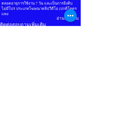
ตลอดอายุการใช้งาน 7 วัน และเป็นการยิงดิบ
ไม่มีโปร ประเภทโฆษณาคลิปวีดีโอ (ปกติโคตร
แพง
อ่านเพิ่มเติม
ติดต่อสอบถามเพิ่มเติม
อย่าปล่อยให้ปัญหา ทำให้ธุรกิจหยุดเติบโต
ปรึกษาฟรี
LINE OA
Our Services
Store
Online Marketing Package
Facebook Account
Online Marketing Service
E-mail Account
Line-OA Design Services
Social media Account
Graphic Design
Article
Contact Us
Technique
Line Official
Advertising Guidebook
Facebook