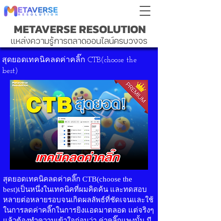
METAVERSE RESOLUTION
แหล่งความรู้การตลาดออนไลน์ครบวงจร
สุดยอดเทคนิคลดค่าคลิ๊ก CTB(choose the
best)
สุดยอดเทคนิคลดค่าคลิ๊ก CTB(choose the
best)เป็นหนึ่งในเทคนิคที่ผมคิดค้น และทดสอบ
หลายต่อหลายรอบจนเกิดผลลัพธ์ที่ชัดเจนและใช้
ในการลดค่าคลิ๊กในการยิงแอดมาตลอด แต่จริงๆ
แล้วต้องทำความเข้าใจก่อนว่า ค่าคลิ๊กแพงนั้น มี