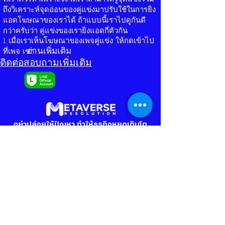
ถึงวิเคราะห์จุดอ่อนของคู่แข่งมาปรับใช้ในการยิง
แอดโฆษณาของเราได้ ถ้าแบบนี้เราไปดูกันดี
กว่าครับว่า คู่แข่งของเรายิงแอดกี่ตัวกัน
1. เมื่อเราเห็นโฆษณาของเพจคู่แข่ง ให้กดเข้าไป
อ่านเพิ่มเติม
ที่เพจ เขา
ติดต่อสอบถามเพิ่มเติม
อย่าปล่อยให้ปัญหา ทำให้ธุรกิจหยุดเติบโต
ปรึกษาฟรี
LINE OA
Our Services
Store
Online Marketing Package
Facebook Account
Online Marketing Service
E-mail Account
Line-OA Design Services
Social media Account
Graphic Design
Article
Contact Us