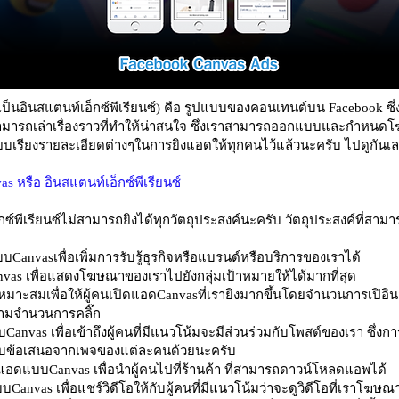
นเป็นอินสแตนท์เอ็กซ์พีเรียนซ์) คือ รูปแบบของคอนเทนต์บน Facebook ซึ
ามารถเล่าเรื่องราวที่ทำให้น่าสนใจ ซึ่งเราสามารถออกแบบและกำหนดโฆษ
รียบเรียงรายละเอียดต่างๆในการยิงแอดให้ทุกคนไว้แล้วนะครับ ไปดูกันเ
s หรือ อินสแตนท์เอ็กซ์พีเรียนซ์
์พีเรียนซ์ไม่สามารถยิงได้ทุกวัตถุประสงค์นะครับ วัตถุประสงค์ที่สามา
Canvasเพื่อเพิ่มการรับรู้ธุรกิจหรือแบรนด์หรือบริการของเราได้
as เพื่อแสดงโฆษณาของเราไปยังกลุ่มเป้าหมายให้ได้มากที่สุด
าะสมเพื่อให้ผู้คนเปิดแอดCanvasที่เรายิงมากขึ้นโดยจำนวนการเปิอินส
ตามจำนวนการคลิ๊ก
anvas เพื่อเข้าถึงผู้คนที่มีแนวโน้มจะมีส่วนร่วมกับโพสต์ของเรา ซึ่ง
ับข้อเสนอจากเพจของแต่ละคนด้วยนะครับ
อดแบบCanvas เพื่อนำผู้คนไปที่ร้านค้า ที่สามารถดาวน์โหลดแอพได้
nvas เพื่อแชร์วิดีโอให้กับผู้คนที่มีแนวโน้มว่าจะดูวิดีโอที่เราโฆษณ