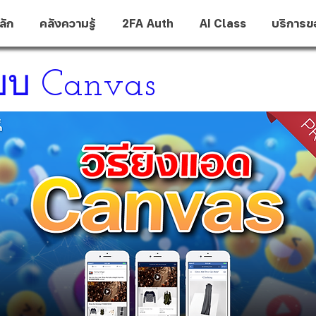
ลัก
คลังความรู้
2FA Auth
AI Class
บริการข
แบบ Canvas