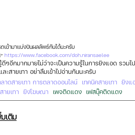
เข้ามาแบ่งปันผลลัพธ์กันได้นะครับ 
👉
https://www.facebook.com/doh.niransaelee
มรู้ดีๆอีกมากมายไม่ว่าจะเป็นความรู้ในการยิงแอด รวมไ
ะสายเทา อย่าลืมเข้าไปอ่านกันนะครับ
ตลาดสายเทา
การตลาดออนไลน์
 เทคนิคสายเทา
 ยิงแ
คสายเทา
ยิงโฆษณา 
เพจติดแดง  เฟสบุ๊คติดแดง
่มเติม