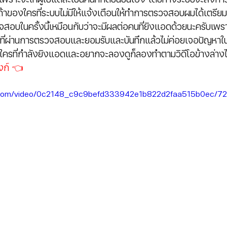
้าของใครที่ระบบไม่มีให้แจ้งเตือนให้ทำการตรวจสอบผมได้เตรียมลิ
สอบในครั้งนี้เหมือนกับว่าจะมีผลต่อคนที่ยิงแอดด้วยนะครับเ
ี่ผ่านการตรวจสอบและยอมรับและบันทึกแล้วไม่ค่อยเจอปัญหาใ
ยัน ใครที่กำลังยิงแอดและอยากจะลองดูก็ลองทำตามวิดีโอข้างล่าง
งก์
 👈
tic.com/video/0c2148_c9c9befd333942e1b822d2faa515b0ec/72