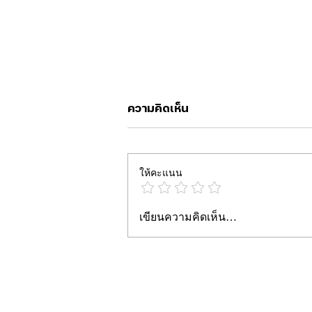
ความคิดเห็น
ให้คะแนน
Facebook Ads vs TikTok
เขียนความคิดเห็น…
Ads ปี 2026: ทำไมหลาย
ธุรกิจไทยยังเลือกยิงแอด
Facebook?