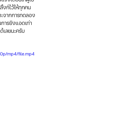
้งก์ไว้ให้ทุกคน
พราะจากการทดลอง
นการยิงแอดเท่า
ได้เลยนะครับ 
0p/mp4/file.mp4