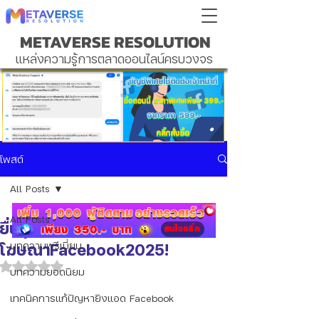
METAVERSE RESOLUTION
แหล่งความรู้การตลาดออนไลน์ครบวงจร
โพสต์
All Posts
All Posts
ยื่นอุทรณ์บัญชี
โฆษณาFacebook2025!
บทความพรีเมี่ยม
ได้รับ NaN เต็ม 5 ดาว
บทความยอดนิยม
เทคนิคการแก้ปัญหายิงแอด Facebook