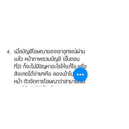
เมื่อบัญชีโฆษณาของเราอุทรณ์ผ่าน
แล้ว หน้าภาพรวมบัญชี (ขั้นตอน
ที่2) ก็จะไม่มีปัญหาอะไรให้แก้ไข หรือ
สังเกตได้ง่ายๆคือ ลองเข้าไปเช็ค
หน้า ตัวจัดการโฆษณาว่าสามารถใช้
งานได้หรือไม่ ก็จะรู้ผลทันที 
ถ้าหากรอ 48 ชั่วโมงแล้วให้ทำการ 
ยื่นอุทรณ์อีกครั้ง เพราะถ้าตรวจ
สอบนานแล้วยังไม่ผ่านก็น่าจะไม่ผ่าน
แล้วครับ ให้ทำการยื่นใหม่อีกครั้งได้
เลย!