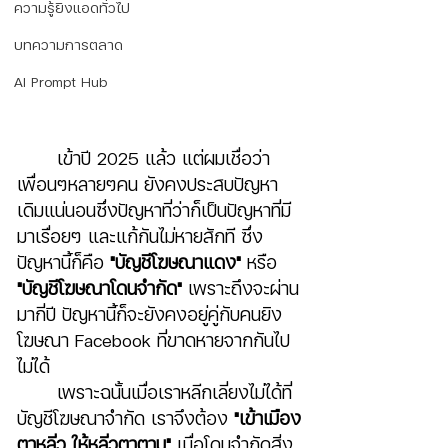
ความรู้ยิงแอดทั่วไป
บทความการตลาด
AI Prompt Hub
	เข้าปี 2025 แล้ว แต่ผมเชื่อว่า
เพื่อนๆหลายๆคน ยังคงประสบปัญหา
เดิมแน่นอนซึ่งปัญหาที่ว่าก็เป็นปัญหาที่มี
มาเรื่อยๆ และแก้กันไม่หายสักที ซึ่ง
ปัญหานี้ก็คือ 
"บัญชีโฆษณาแดง" 
หรือ 
"บัญชีโฆษณาโดนจำกัด"
 เพราะถึงจะผ่าน
มากี่ปี ปัญหานี้ก็จะยังคงอยู่คู่กับคนยิง
โฆษณา Facebook ที่ขาดหายจากกันไป
ไม่ได้ 
	เพราะฉนั้นเมื่อเราหลีกเลี่ยงไม่ได้ที่
บัญชีโฆษณาจำกัด เราจึงต้อง 
"เข้าเมือง
ตาหลิ่ว ให้หลิ่วตาตาม" 
เมื่อโดนจำกัดสิ่ง