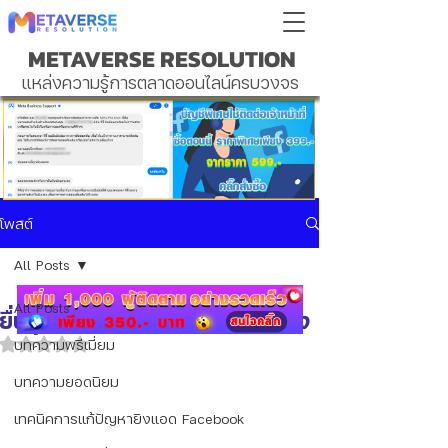
METAVERSE RESOLUTION
แหล่งความรู้การตลาดออนไลน์ครบวงจร
โพสต์
All Posts
All Posts
ยื่นอุทธรณ์เพจ ติดเหลือง ติดแดง
บทความพรีเมี่ยม
ได้รับ NaN เต็ม 5 ดาว
บทความยอดนิยม
เทคนิคการแก้ปัญหายิงแอด Facebook