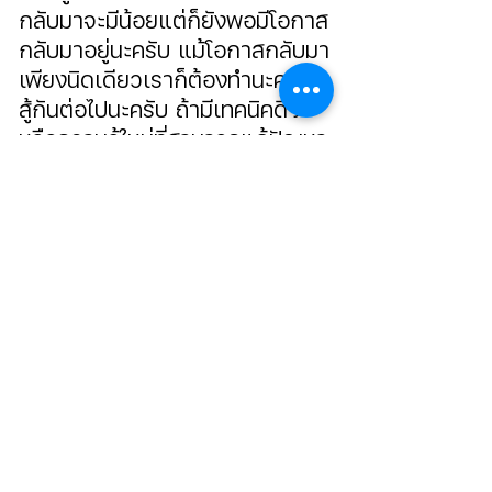
กลับมาจะมีน้อยแต่ก็ยังพอมีโอกาส
กลับมาอยู่นะครับ แม้โอกาสกลับมา
เพียงนิดเดียวเราก็ต้องทำนะครับ 
สู้กันต่อไปนะครับ ถ้ามีเทคนิคดีๆ
หรือความรู้ใหม่ที่สามารถแก้ปัญหา
ให้กับทุกคนได้ผมจะอัพเดตให้
ตลอดนะครับ อย่าลืมติดตามเพื่อจะ
ไม่พลาดความรู้ใหม่ๆนะครับ 
ในเว็ป
ไซต์ยังมีความรู้ดีๆอีกมากมาย ไม่ว่าจะเป็น
ความรู้ในการยิงแอด รวมไปถึงเทคนิคใน
การยิงแอดสายขาวและสายเทา อย่าลืม
เข้าไปอ่านกันนะครับ
ติดต่อสอบถามเพิ่มเติม