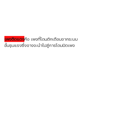
เพจติดแดง
คือ เพจที่โดนตักเตือนจากระบบ
ขั้นรุนแรงซึ่งอาจจะนำไปสู่การโดนปิดเพจ