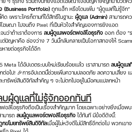
า หลาย ๆ ธุรกิจ รวมถึงนักยิงแอดโฆษณาเจอปัญหาใหญ่ที่น่าปวดหั
จ (Business Portfolio)
 ถูกแฮ็ก หรือโดนเพิ่ม “ผู้ดูแลที่ไม่รู้จัก
ี่คิด เพราะใครก็ตามที่ได้สิทธิ์ในฐานะ 
ผู้ดูแล (Admin)
 สามารถควบ
ชีโฆษณา ไปจนถึง Pixel ที่เป็นหัวใจสำคัญของการยิงแอด
เจนว่าถ้าเราต้องการ 
ลบผู้ดูแลพอร์ตฟอลิโอธุรกิจ
 ออก ต้อง “รอ
แต่ปัญหาคือ ช่องว่าง 7 วันนี้กลับกลายเป็นโอกาสทองให้ Sca
หายต่อธุรกิจได้อีก
025 Meta ได้อัปเดตระบบใหม่เรียบร้อยแล้ว เราสามารถ 
ลบผู้ดูแลที
ีกต่อไป! 🎉การอัปเดตนี้ช่วยเพิ่มความปลอดภัย ลดความเสี่ยง แ
ูลและทรัพย์สินดิจิทัลสำคัญ ๆ จะไม่ตกไปอยู่ในมือคนแปลกหน้า
ผู้ดูแลที่ไม่รู้จักออกทันที
ฟอลิโอธุรกิจถือเป็นเรื่องสำคัญมาก โดยเฉพาะอย่างยิ่งเมื่อพบว่าม
่สามารถ 
ลบผู้ดูแลพอร์ตฟอลิโอธุรกิจ
 ได้ทันที มีข้อดีดังนี้:
กขโมยทรัพย์สินดิจิทัล
เมื่อผู้ไม่หวังดีไม่มีสิทธิ์อีกต่อไป พวกเข
รือ Pixel ได้