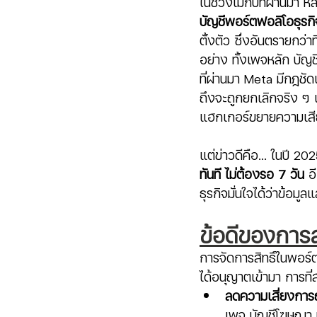
ในช่วงไม่กี่ปีที่ผ่านม
บัญชีพอร์ตฟอลิโอธุรกิ
ตั้งตัว ซึ่งอันตรายกว่าท
อย่าง ทั้งเพจหลัก บัญ
ที่ผ่านมา Meta มีกฎชัด
ถึงจะถูกยกเลิกจริง ๆ 
แฮกเกอร์ขยายความเสีย
แต่ข่าวดีคือ... ในปี 2
ทันที ไม่ต้องรอ 7 วัน
 อ
ธุรกิจมั่นใจได้ว่าข้อม
ข้อดีของการลบ
การจัดการสิทธิ์ในพอร์ต
ได้อนุญาตเข้ามา การที
ลดความเสี่ยงการถู
เพจ บัญชีโฆษณา ห