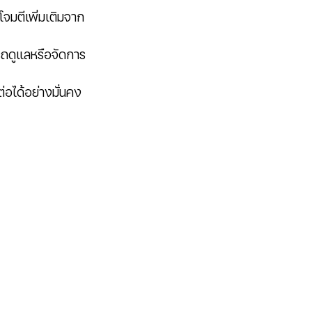
จมตีเพิ่มเติมจาก
มารถดูแลหรือจัดการ
อได้อย่างมั่นคง