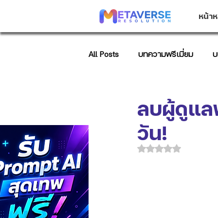
หน้าห
All Posts
บทความพรีเมี่ยม
บ
บทความการตลาด
AI Promp
ลบผู้ดูแล
วัน!
ได้รับ NaN เต็ม 5 ด