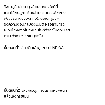
ริชเมนูคือปุ่มเมนูหน้าแชทของไลน์ที่
แชท1:1กับลูกค้าโดยสามารถเชื่อมโยงกับ
ฟีเจอร์ต่างๆของทางไลน์เช่น คูปอง 
ข้อความตอบกลับอัตโนมัติ หรือสามารถ
เชื่อมโยงลิงก์ไปยังเว็ปไซต์ต่างๆไปดูกันเลย
ครับ ว่าสร้างริชเมนูยังไง
ขั้นตอนที่1. 
ล็อคอินเข้าสู่ระบบ 
LINE OA
ขั้นตอนที่2
. เลือกเมนูการจัดการห้องแชท
แล้วเลือกริชเมนู