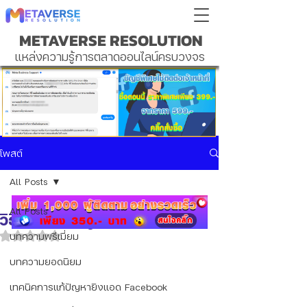
METAVERSE RESOLUTION
แหล่งความรู้การตลาดออนไลน์ครบวงจร
โพสต์
All Posts
All Posts
วิธีสร้างริชเมนู LINE official
บทความพรีเมี่ยม
ได้รับ NaN เต็ม 5 ดาว
บทความยอดนิยม
เทคนิคการแก้ปัญหายิงแอด Facebook