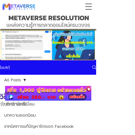
METAVERSE RESOLUTION
แหล่งความรู้การตลาดออนไลน์ครบวงจร
โพสต์
All Posts
All Posts
วิธีสร้างและปิดใช้ 2 FA
บทความพรีเมี่ยม
ได้รับ NaN เต็ม 5 ดาว
บทความยอดนิยม
เทคนิคการแก้ปัญหายิงแอด Facebook