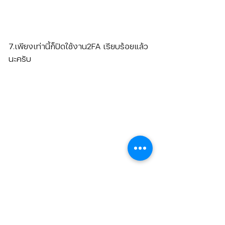
7.เพียงเท่านี้ก็ปิดใช้งาน2FA เรียบร้อยแล้ว
นะครับ
สรุป
2 FA เป็นระบบความปลอดภัยที่สร้างขึ้นมา
เพื่อปกป้องบัญชีFacebook ของเรานะ
ครับ เพราะฉะนั้นแนะนำให้เปิดการใช้งาน