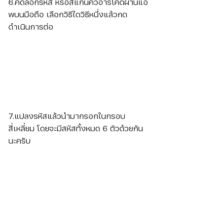
6.คัดลอกรหัส หรือสแกนคิวอาร์โค้ดผ่านแอ
พบนมือถือ เลือกวิธีใดวิธีหนึ่งแล้วกด
ดำเนินการต่อ
7.แปลงรหัสแล้วนำมากรอกในกรอบ
สี่เหลี่ยม โดยจะมีสหัสทั้งหมด 6 ตัวด้วยกัน
นะครับ