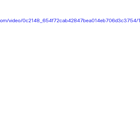
tic.com/video/0c2148_654f72cab42847bea014eb706d3c3754/1