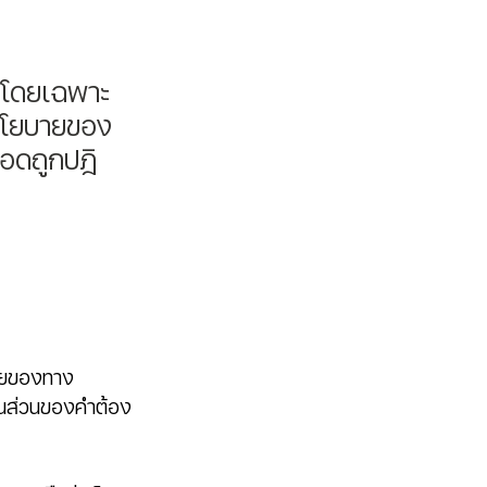
 โดยเฉพาะ
งนโยบายของ
อดถูกปฎิ
ายของทาง 
งในส่วนของคำต้อง