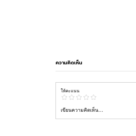
ความคิดเห็น
ให้คะแนน
ระบบ Meta AI คืออะไร? ใช้
เขียนความคิดเห็น…
งานกันอย่างไร?