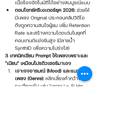
เนื้อร้องอัตโนมัติได้อย่างสมบูรณ์แบบ
ตอบโจทย์ครีเอเตอร์ยุค 2026:
 ช่วยให้
มีเพลง Original ประกอบคลิปวิดีโอ 
ดึงดูดความสนใจผู้ชม เพิ่ม Retention 
Rate และสร้างความโดดเด่นในยุคที่
คอนเทนต์แข่งขันสูง (มีลายน้ำ 
SynthID เพื่อความโปร่งใส)
3 เทคนิคเขียน Prompt ให้เพลงเพราะและ 
"เนียน" เหมือนโปรดิวเซอร์มาเอง
เจาะจงอารมณ์ (Mood) และแนว
เพลง (Genre):
 หลีกเลี่ยงคำกว้างๆ ให้
ระบุลึกลงไป เช่น "เพลง Lo-Fi Hip 
Hop จังหวะผ่อนคลาย เหมาะสำหรับ
นั่งทำงาน"
กำหนดความเร็ว (Tempo) และเครื่อง
ดนตรีเด่น:
 ระบุจังหวะ (เช่น ช้าปาน
กลาง) และเครื่องดนตรีหลัก (เช่น เปีย
โนไฟฟ้า เสียงเบส) เพื่อให้เข้ากับ