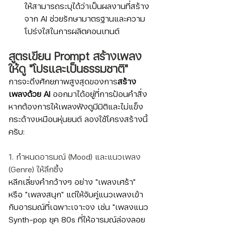
ให้สามารถระบุได้ว่าเป็นผลงานที่สร้าง
จาก AI ช่วยรักษามาตรฐานและความ
โปร่งใสในการผลิตคอนเทนต์
สูตรเขียน Prompt สร้างเพลง
ให้ดู "โปรและเป็นธรรมชาติ"
การจะดึงศักยภาพสูงสุดของการ
สร้าง
เพลงด้วย AI
 ออกมาได้อยู่ที่การป้อนคำสั่ง 
หากต้องการให้เพลงฟังดูมีมิติและไม่แข็ง
กระด้างเหมือนหุ่นยนต์ ลองใช้โครงสร้างนี้
ครับ:
1. กำหนดอารมณ์ (Mood) และแนวเพลง 
(Genre) ให้ลึกซึ้ง
หลีกเลี่ยงคำกว้างๆ อย่าง "เพลงเศร้า" 
หรือ "เพลงสนุก" แต่ให้จับคู่แนวเพลงเข้า
กับอารมณ์ที่เฉพาะเจาะจง เช่น "เพลงแนว 
Synth-pop ยุค 80s ที่ให้อารมณ์ล่องลอย