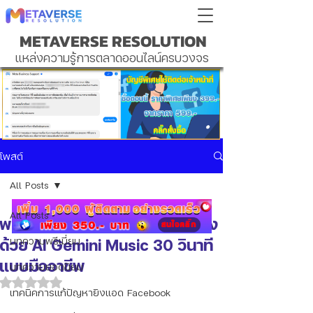
METAVERSE RESOLUTION
แหล่งความรู้การตลาดออนไลน์ครบวงจร
โพสต์
All Posts
All Posts
พลิกวงการคอนเทนต์! สร้างเพลง
ด้วย AI Gemini Music 30 วินาที
บทความพรีเมี่ยม
แบบมืออาชีพ
บทความยอดนิยม
ได้รับ NaN เต็ม 5 ดาว
เทคนิคการแก้ปัญหายิงแอด Facebook