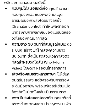
พลิกวงการคอนเทนต์ดังนี้:
ควบคุมได้ละเอียดดั่งใจ:
 คุณสามารถ
ควบคุมจังหวะ แนวเพลง และมู้ด
อารมณ์ของเพลงได้อย่างลึกซึ้ง 
(Granular control) ทำให้เพลงที่ออก
มาตรงกับภาพลักษณ์ของแบรนด์หรือ
วิดีโอของคุณมากที่สุด
ความยาว 30 วินาทีที่สมบูรณ์แบบ:
 ตัว
ระบบจะสร้างแทร็กเสียงความยาว 
30 วินาที ซึ่งเป็นสัดส่วนเวลาที่ลงตัว
ที่สุดสำหรับวิดีโอสั้น (Short-form 
Video) โฆษณา หรืออินโทรรายการ
เสียงร้องสมจริงหลายภาษา:
 ไม่ใช่แค่
ดนตรีบรรเลง แต่ยังรองรับการร้อง
ระดับมืออาชีพ พร้อมฟีเจอร์เขียนเนื้อ
ร้องอัตโนมัติที่ไหลลื่นเป็นธรรมชาติ
ความโปร่งใสและปลอดภัย:
 ทุกแทร็กที่
สร้างขึ้นจะถูกฝังลายน้ำ SynthID เพื่อ