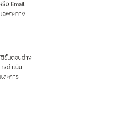
s เฉพาะทาง
การดำเนิน
 และการ