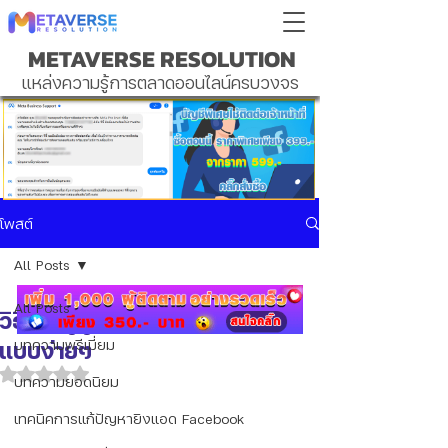
METAVERSE RESOLUTION
แหล่งความรู้การตลาดออนไลน์ครบวงจร
โพสต์
All Posts
All Posts
วิธีเพิ่มผู้ดูแลเพจ FACEBOOK
แบบง่ายๆ
บทความพรีเมี่ยม
ได้รับ NaN เต็ม 5 ดาว
บทความยอดนิยม
เทคนิคการแก้ปัญหายิงแอด Facebook