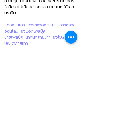
ความรู้ดีๆ แบบนี้ฟรีๆ อีกเยอะนะครับ ลอง
ไปศึกษาไปเลือกอ่านตามความสนใจได้เลย
นะครับ
แอดสายเทา
การตลาดสายเทา
การตลาด
ออนไลน์
  ยิงแอดเฟสบุ๊ค
ขายเฟสบุ๊ค  เทคนิคสายเทา
ยิงโฆษณา
แก้
ปัญหาสายเทา
ติดต่อสอบถามเพิ่มเติม