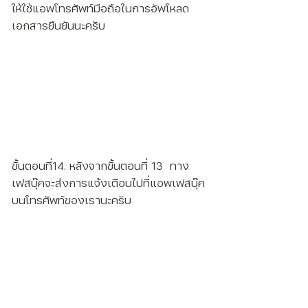
ให้ใช้แอพโทรศัพท์มือถือในการอัพโหลด
เอกสารยืนยันนะครับ
ขั้นตอนที่14. หลังจากขั้นตอนที่ 13  ทาง
เฟสบุ๊คจะส่งการแจ้งเตือนไปที่แอพเฟสบุ๊ค
บนโทรศัพท์ของเรานะครับ