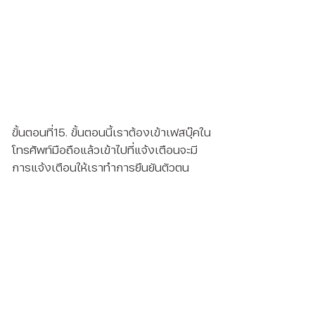
ขั้นตอนที่15. ขั้นตอนนี้เราต้องเข้าเฟสบุ๊คใน
โทรศัพท์มือถือแล้วเข้าไปที่แจ้งเตือนจะมี
การแจ้งเตือนให้เราทำการยืนยันตัวตน