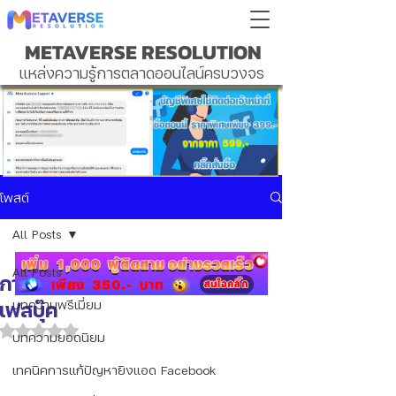
METAVERSE RESOLUTION
แหล่งความรู้การตลาดออนไลน์ครบวงจร
โพสต์
All Posts
All Posts
การยืนยัน บัญชีเพจเพื่อยิงแอด
เฟสบุ๊ค
บทความพรีเมี่ยม
ได้รับ NaN เต็ม 5 ดาว
บทความยอดนิยม
เทคนิคการแก้ปัญหายิงแอด Facebook