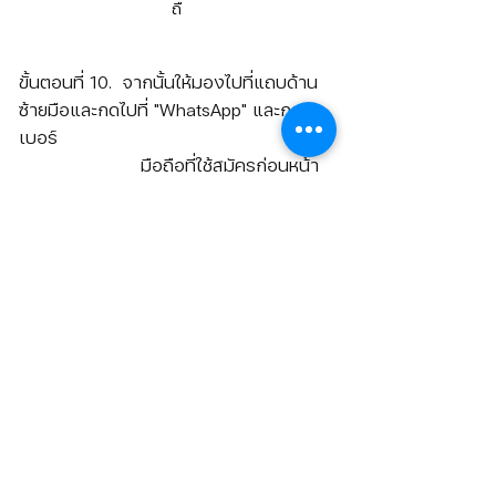
ถื
ขั้นตอนที่ 10.  จากนั้นให้มองไปที่แถบด้าน
ซ้ายมือและกดไปที่ "WhatsApp" และกรอก
เบอร์
		      มือถือที่ใช้สมัครก่อนหน้า
ลงไปให้เรียบร้อย 
วิธีการสร้าง BM ง่ายๆ ด้วยโปรแกรม WhatsApp มือ
ถื