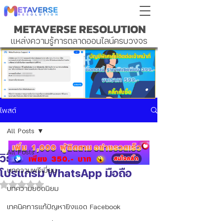
METAVERSE RESOLUTION
แหล่งความรู้การตลาดออนไลน์ครบวงจร
โพสต์
All Posts
All Posts
วิธีการสร้าง BM ง่ายๆ ด้วย
โปรแกรม WhatsApp มือถือ
บทความพรีเมี่ยม
ได้รับ NaN เต็ม 5 ดาว
บทความยอดนิยม
เทคนิคการแก้ปัญหายิงแอด Facebook