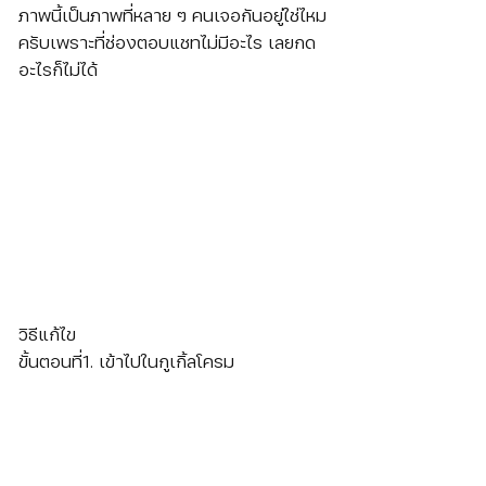
ภาพนี้เป็นภาพที่หลาย ๆ คนเจอกันอยู่ใช่ไหม
ครับเพราะที่ช่องตอบแชทไม่มีอะไร เลยกด
อะไรก็ไม่ได้ 
วิธีแก้ไข
ขั้นตอนที่1. เข้าไปในกูเกิ้ลโครม