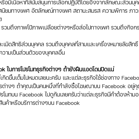
ัติหรือมีเนื้อหาที่สนับสนุนการเลือกปฏิบัติโดยอิงจากลักษณะส่วนบุคค
รสนิยมทางเพศ อัตลักษณ์ทางเพศ สถานะสมรส ความพิการ ภา
ๆ
หญ่ รวมถึงภาพโป๊ภาพเปลือยต่างๆหรือส่อไปทางเพศ รวมถึงกิจกรรม
ละเมิดสิทธิส่วนบุคคล รวมถึงบุคคลที่สามและเครื่องหมายลิขสิทธิ์
ความเป็นส่วนตัวของบุคคลอื่น
k ในการโปรโมทธุรกิจต่างๆ ถ้ายังฝืนแอดโดนปิดแน่
ยที่เกิดขึ้นเต็มไปหมดเลยนะครับ และแต่ละธุรกิจใช้ช่องทาง Face
รต่างๆ ถ้าคุณเป็นคนหนึ่งที่กำลังซื้อโฆษณาบน Facebook อยู่คุ
รโมทบน Facebook ไปดูกันเลยครับว่าแต่ละธุรกิจมีคำต้องห้ามอะ
ทสินค้าหรือบริการต่างๆบน Facebook