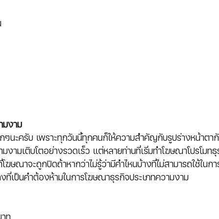
น
วามงาม
ากๆนะครับ เพราะทุกวันนี้ทุกคนก็ให้ความสำคัญกับรูปร่างหน้าตาก
มงามเติบโตอย่างรวดเร็ว แต่หลายท่านที่เริ่มทำโฆษณาโปรโมทธุ
โฆษณาจะถูกปิดถ้าหากว่าไม่รู้ว่ามีคำไหนบ้างที่ไม่สามารถใช้ในก
้างที่เป็นคำต้องห้ามในการโฆษณาธุรกิจประเภทความงาม
บาท