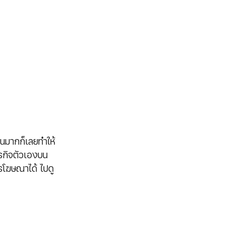
ันมากก็เลยทำให้
รกิจตัวเองบน 
ารโฆษณาได้ ไปดู